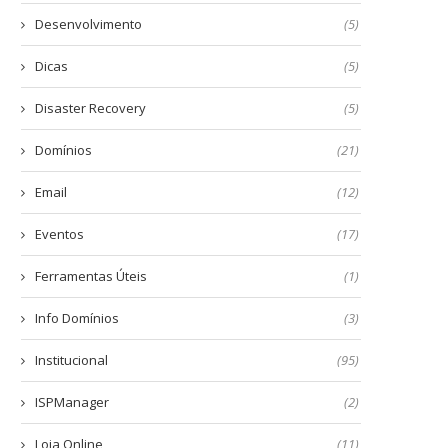
Desenvolvimento
(5)
Dicas
(5)
Disaster Recovery
(5)
Domínios
(21)
Email
(12)
Eventos
(17)
Ferramentas Úteis
(1)
Info Domínios
(3)
Institucional
(95)
ISPManager
(2)
Loja Online
(11)