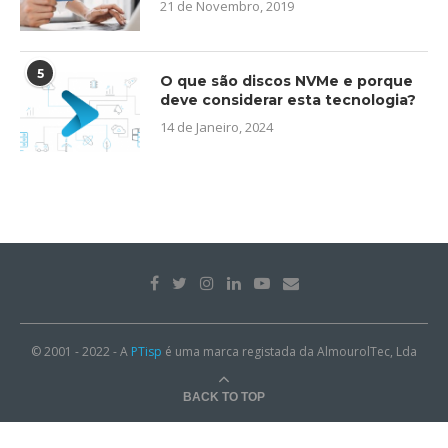
21 de Novembro, 2019
5
O que são discos NVMe e porque
deve considerar esta tecnologia?
14 de Janeiro, 2024
© 2001 - 2022 - A
PTisp
é uma marca registada da AlmourolTec, Lda
BACK TO TOP