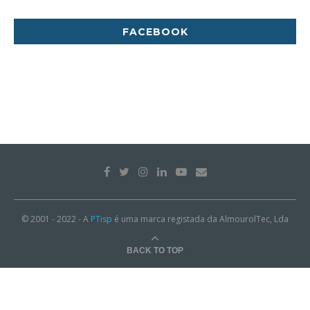
FACEBOOK
© 2001 - 2022 - A
PTisp
é uma marca registada da AlmourolTec, Lda
BACK TO TOP