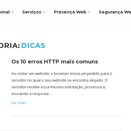
ional
Serviços
Presença Web
Segurança W
ORIA:
DICAS
Os 10 erros HTTP mais comuns
Ao visitar um website, o browser envia um pedido para o
servidor no qual o seu website se encontra alojado. O
servidor recebe essa mesma solicitação, processa-a,
enviando a resposta…
Ler mais