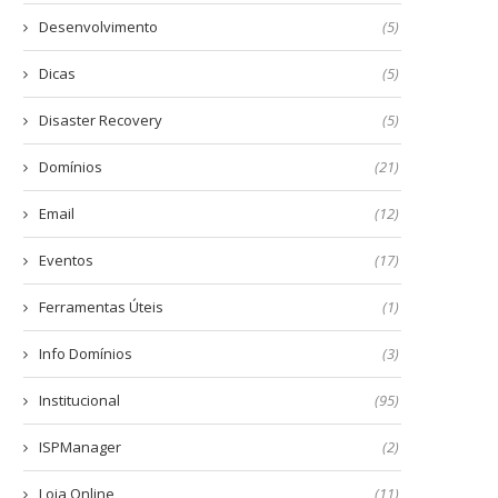
Desenvolvimento
(5)
Dicas
(5)
Disaster Recovery
(5)
Domínios
(21)
Email
(12)
Eventos
(17)
Ferramentas Úteis
(1)
Info Domínios
(3)
Institucional
(95)
ISPManager
(2)
Loja Online
(11)