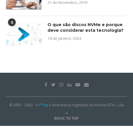
21 de Novembro, 2019
5
O que são discos NVMe e porque
deve considerar esta tecnologia?
14 de Janeiro, 2024
© 2001 - 2022 - A
PTisp
é uma marca registada da AlmourolTec, Lda
BACK TO TOP