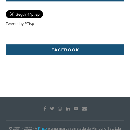
Tweets by PTisp
FACEBOOK
© 2001 - 2022 - A
PTisp
é uma marca registada da AlmourolTec, Lda