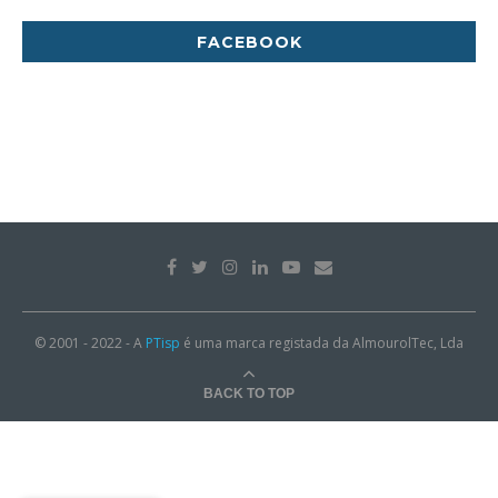
FACEBOOK
© 2001 - 2022 - A
PTisp
é uma marca registada da AlmourolTec, Lda
BACK TO TOP