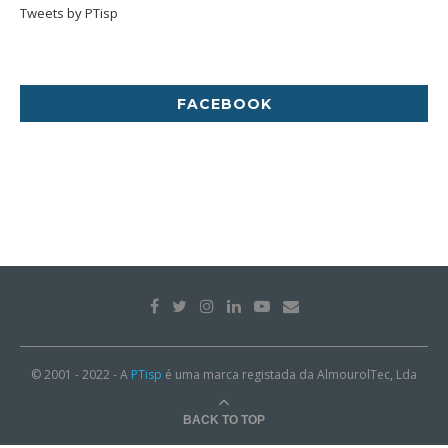
Tweets by PTisp
FACEBOOK
© 2001 - 2022 - A
PTisp
é uma marca registada da AlmourolTec, Lda
BACK TO TOP