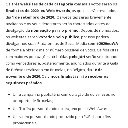
Os
três websites de cada categoria
com mais votos serão os
finalistas do 2020 .eu Web Awards
, os quais serão revelados
dia
1 de setembro de 2020
. Os websites serão brevemente
avaliados e os seus detentores serão contactados antes da
divulgação da
nomeação para o prémio.
Depois de nomeados,
os websites serão
votados pelo público
, por isso poderá
divulgar nos suas Plataformas de Social Media com
#2020euWA
de forma a obter o maior número possível de votos. Os finalistas
com maiores pontuações atribuídas
pelo júri
serão selecionados
como vencedores e, posteriormente, anunciados durante a Gala
de Prémios realizada em Bruxelas, na Bélgica, dia
18 de
novembro de 2020
. Os
cincos finalistas irão receber os
seguintes prémios
:
Uma campanha publicitária com duração de dois meses no
aeroporto de Bruxelas;
Um Troféu personalizado do .eu, .ею pr .ευ Web Awards;
Um vídeo personalizado produzido pela EURid para fins
promocionais;