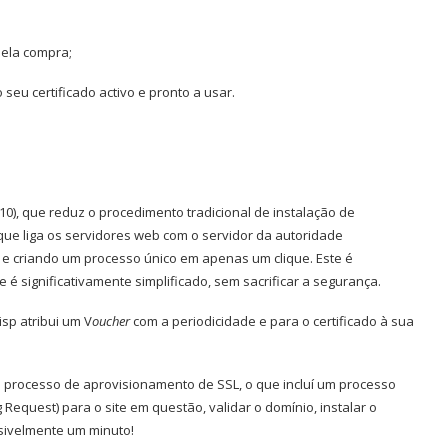
ela compra;
seu certificado activo e pronto a usar.
10), que reduz o procedimento tradicional de instalação de
que liga os servidores web com o servidor da autoridade
a e criando um processo único em apenas um clique. Este é
 é significativamente simplificado, sem sacrificar a segurança.
isp atribui um V
oucher
com a periodicidade e para o certificado à sua
 o processo de aprovisionamento de SSL, o que incluí um processo
g Request) para o site em questão, validar o domínio, instalar o
ensivelmente um minuto!