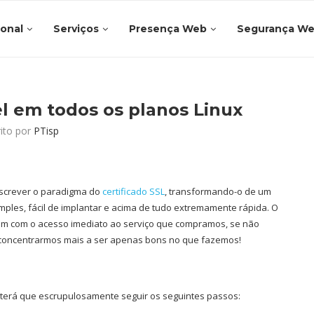
ional
Serviços
Presença Web
Segurança W
l em todos os planos Linux
rito por
PTisp
eescrever o paradigma do
certificado SSL
, transformando-o de um
ples, fácil de implantar e acima de tudo extremamente rápida. O
btém com o acesso imediato ao serviço que compramos, se não
oncentrarmos mais a ser apenas bons no que fazemos!
 terá que escrupulosamente seguir os seguintes passos: