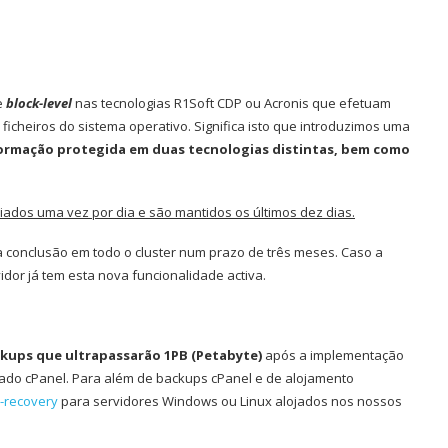
e
block-level
nas tecnologias R1Soft CDP ou Acronis que efetuam
ficheiros do sistema operativo. Significa isto que introduzimos uma
ormação protegida em duas tecnologias distintas, bem como
iados uma vez por dia e são mantidos os últimos dez dias.
 conclusão em todo o cluster num prazo de três meses. Caso a
vidor já tem esta nova funcionalidade activa.
kups que ultrapassarão 1PB (Petabyte)
após a implementação
hado cPanel. Para além de backups cPanel e de alojamento
r-recovery
para servidores Windows ou Linux alojados nos nossos