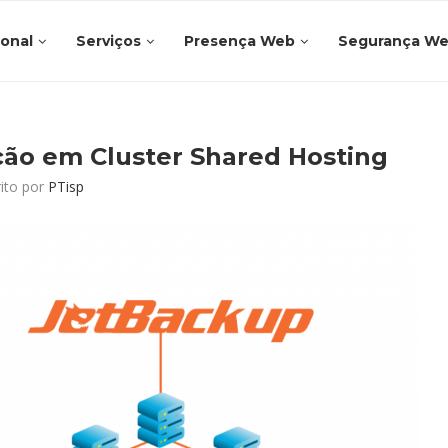
ional
Serviços
Presença Web
Segurança W
ão em Cluster Shared Hosting
rito por
PTisp