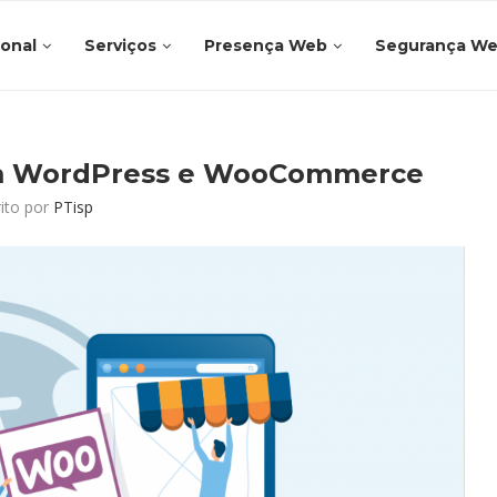
ional
Serviços
Presença Web
Segurança W
 com WordPress e WooCommerce
rito por
PTisp