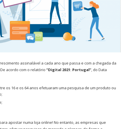
escimento assinalável a cada ano que passa e com a chegada da
De acordo com o relatório
“Digital 2021: Portugal”
, do Data
tre os 16 e os 64 anos efetuaram uma pesquisa de um produto ou
o;
e;
 para apostar numa loja online! No entanto, as empresas que
igar, efetuar pesquisas de mercado e planear, de forma a