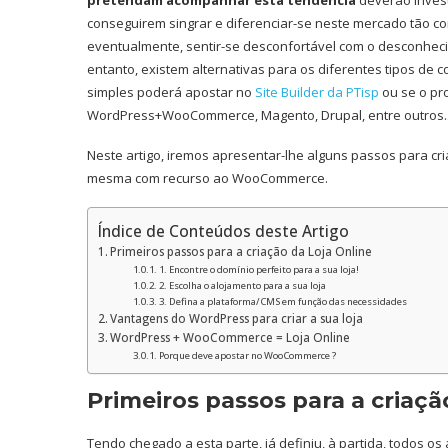
conseguirem singrar e diferenciar-se neste mercado tão c
eventualmente, sentir-se desconfortável com o desconhec
entanto, existem alternativas para os diferentes tipos de
simples poderá apostar no
Site Builder da PTisp
ou se o pro
WordPress+WooCommerce, Magento, Drupal, entre outros.
Neste artigo, iremos apresentar-lhe alguns passos para cri
mesma com recurso ao WooCommerce.
Índice de Conteúdos deste Artigo
Primeiros passos para a criação da Loja Online
1. Encontre o domínio perfeito para a sua loja!
2. Escolha o alojamento para a sua loja
3. Defina a plataforma/CMS em função das necessidades
Vantagens do WordPress para criar a sua loja
WordPress + WooCommerce = Loja Online
Porque deve apostar no WooCommerce ?
Primeiros passos para a criaçã
Tendo chegado a esta parte, já definiu, à partida, todos os