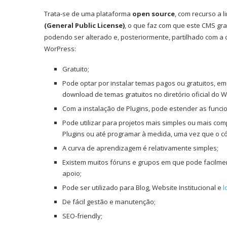
Trata-se de uma plataforma
open source
, com recurso a
(General Public License)
, o que faz com que este CMS grat
podendo ser alterado e, posteriormente, partilhado com 
WorPress:
Gratuito;
Pode optar por instalar temas pagos ou gratuitos, 
download de temas gratuitos no diretório oficial do W
Com a instalação de Plugins, pode estender as funci
Pode utilizar para projetos mais simples ou mais c
Plugins ou até programar à medida, uma vez que o cód
A curva de aprendizagem é relativamente simples;
Existem muitos fóruns e grupos em que pode facilme
apoio;
Pode ser utilizado para Blog, Website Institucional e
l
De fácil gestão e manutenção;
SEO-friendly;