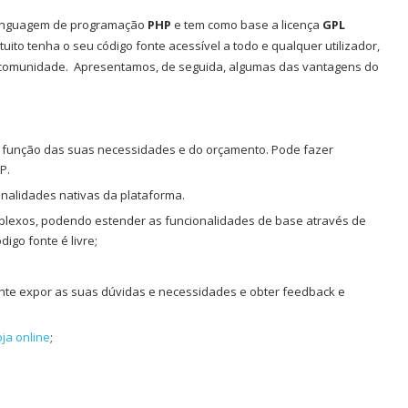
 linguagem de programação
PHP
e tem como base a licença
GPL
uito tenha o seu código fonte acessível a todo e qualquer utilizador,
a comunidade. Apresentamos, de seguida, algumas das vantagens do
em função das suas necessidades e do orçamento. Pode fazer
P.
onalidades nativas da plataforma.
omplexos, podendo estender as funcionalidades de base através de
igo fonte é livre;
nte expor as suas dúvidas e necessidades e obter feedback e
oja online
;