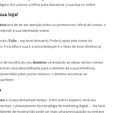
lguns dos passos a trilhar para alavancar a sua loja no online.
ua loja!
site
terá de ter em atenção todos os pormenores. Afinal de contas, o
ndendo à sua identidade online.
nsão (
TLDs
– top-level domains). Poderá optar pelo nome da
o: A escolha é sua e a única limitação é o facto de esse domínio já
sso de escolha do seu
domínio
vá testando as ideias destes nomes
erá ter uma ideia brilhante para o domínio da sua preferência,
urpreendido pelos piores motivos: o domínio encontrar-se
perfeito!
a
exo
e ocupa demasiado tempo. Entre outros aspetos, terá seu
omendas, o planeamento da estratégia de marketing digital… Na fase
 o ambiente de hosting não pode ser mais uma preocupação ou entrave