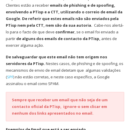
Clientes estão a receber
emails de phishing e de spoofing,
envolvendo a PTisp e a CTT, utilizando o correio de email da
Google. De referir que estes emails não são enviados pela
PTisp nem pela CTT, nem são da sua autoria.
Cabe-nos
alertá-
lo para o facto de que deve
confirmar
, se o email foi e
nviado a
partir
de alguns dos emails de contacto da PTisp,
antes de
exercer alguma ação.
De salvaguardar que este email não tem origem nos
servidores da PTisp.
Nestes casos, de phishing e de spoofing, os
mecanismos de envio de email detetam que algumas validações
(
SPF
) não estão corretas, e neste caso específico, a Google
assinalou o email como SPAM.
Sempre que receber um email que não seja de um
contacto oficial da PTisp, ignore-o sem clicar em
nenhum dos links apresentados no email.
Exemplos de Email que está a ser enviado