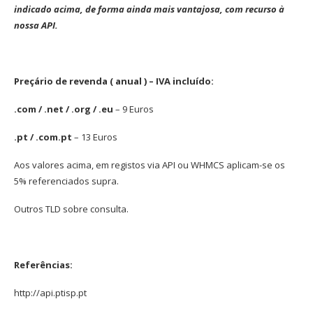
indicado acima, de forma ainda mais vantajosa, com recurso à
nossa API.
Preçário de revenda ( anual ) – IVA incluído:
.com / .net / .org / .eu
– 9 Euros
.pt / .com.pt
– 13 Euros
Aos valores acima, em registos via API ou WHMCS aplicam-se os
5% referenciados supra.
Outros TLD sobre consulta.
Referências:
http://api.ptisp.pt