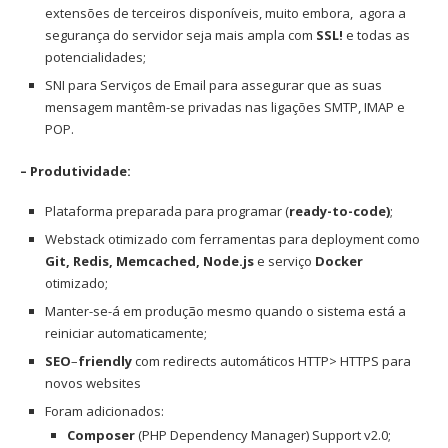
extensões de terceiros disponíveis, muito embora, agora a
segurança do servidor seja mais ampla com
SSL!
e todas as
potencialidades;
SNI para Serviços de Email para assegurar que as suas
mensagem mantêm-se privadas nas ligações SMTP, IMAP e
POP.
– Produtividade:
Plataforma preparada para programar (
ready-to-code)
;
Webstack otimizado com ferramentas para deployment como
Git, Redis, Memcached, Node.js
e serviço
Docker
otimizado;
Manter-se-á em produção mesmo quando o sistema está a
reiniciar automaticamente;
SEO
–
friendly
com redirects automáticos HTTP> HTTPS para
novos websites
Foram adicionados:
Composer
(PHP Dependency Manager) Support v2.0;