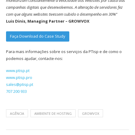
monitorizam constantemente a velocidade dos Websites por causa das
campanhas digitais que desenvolvemos. A alteração de servidores fez
com que alguns websites tivessem subido o desempenho em 30%”
Luis Dinis, Managing Partner – GROWVOX
Faça Download do Case Study
Para mais informações sobre os serviços da PTisp e de como o
podemos ajudar, contacte-nos:
www.ptisp.pt
www.ptisp.pro
sales@ptisp.pt
707 200 933
AGÊNCIA
AMBIENTE DE HOSTING
GROWVOX