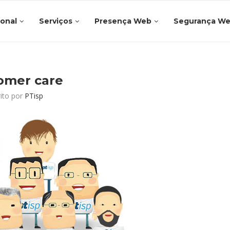
ional
Serviços
Presença Web
Segurança W
omer care
rito por
PTisp