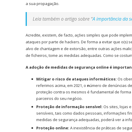
a sua propagação.
Leia também o artigo sobre “
A importância da s
Acredite, existem, de facto, ações simples que pode imple
ataques por parte de hackers. De forma a evitar que o(s) se
alvo de chantagem e de extorsão, entre outras ações mal
de ficheiros, tome as medidas adequadas. Como se costuma
A adoção de medidas de segurança online é important
Mitigar o risco de ataques informáticos:
Os ciber
referimos acima, em 2021, o
n
úmero de denúncias de 
proteção contra os mesmos é fundamental de forma a g
parceiros do seu negócio.
Proteção de informação sensível:
Os sites, lojas
sensíveis, tais como dados pessoais, informações fin
medidas de segurança adequadas, poderá ver a inf
Proteção online:
A inexistência de práticas de segu