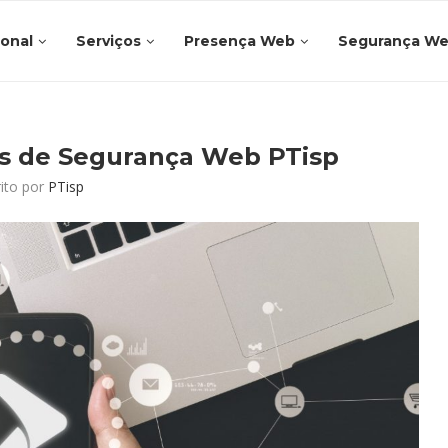
ional
Serviços
Presença Web
Segurança W
ões de Segurança Web PTisp
rito por
PTisp