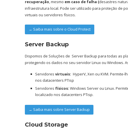
recuperação
, mesmo
em caso de falha (
desastres natur
infraestrutura local. Pode ser utilizado para proteção de p
virtuais ou servidores físicos.
→ Saiba mais sobre o Cloud Protect
Server Backup
Dispomos de Soluções de Server Backup para todas as pla
protegendo os dados no seu servidor Linux ou Windows. A
Servidores
virtuais:
HyperV, Xen ou KVM. Permite-lhe
nos datacenters PTisp
Servidores
físicos:
Windows Server ou Linux. Permite
localizado nos datacenters PTisp.
→ Saiba mais sobre Server Backup
Cloud Storage