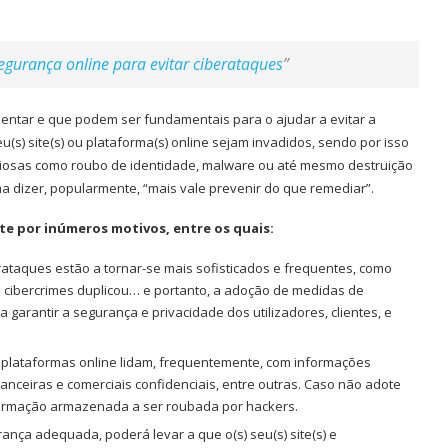
egurança online para evitar ciberataques
”
mentar e que podem ser fundamentais para o ajudar a evitar a
u(s) site(s) ou plataforma(s) online sejam invadidos, sendo por isso
iciosas como roubo de identidade, malware ou até mesmo destruição
 dizer, popularmente, “mais vale prevenir do que remediar”.
e por inúmeros motivos, entre os quais:
ataques estão a tornar-se mais sofisticados e frequentes, como
cibercrimes duplicou… e portanto, a adoção de medidas de
arantir a segurança e privacidade dos utilizadores, clientes, e
 e plataformas online lidam, frequentemente, com informações
anceiras e comerciais confidenciais, entre outras. Caso não adote
ormação armazenada a ser roubada por hackers.
rança adequada, poderá levar a que o(s) seu(s) site(s) e