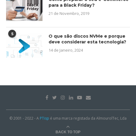
para a Black Friday?
21 de Novembro, 2019
5
O que são discos NVMe e porque
deve considerar esta tecnologia?
14 de Janeiro, 2024
© 2001 - 2022 - A
PTisp
é uma marca registada da AlmourolTec, Lda
BACK TO TOP