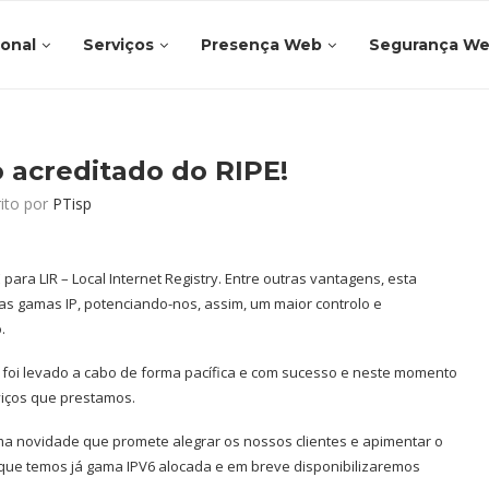
ional
Serviços
Presença Web
Segurança W
 acreditado do RIPE!
rito por
PTisp
ra LIR – Local Internet Registry. Entre outras vantagens, esta
ias gamas IP, potenciando-nos, assim, um maior controlo e
.
oi levado a cabo de forma pacífica e com sucesso e neste momento
viços que prestamos.
 novidade que promete alegrar os nossos clientes e apimentar o
 que temos já gama IPV6 alocada e em breve disponibilizaremos