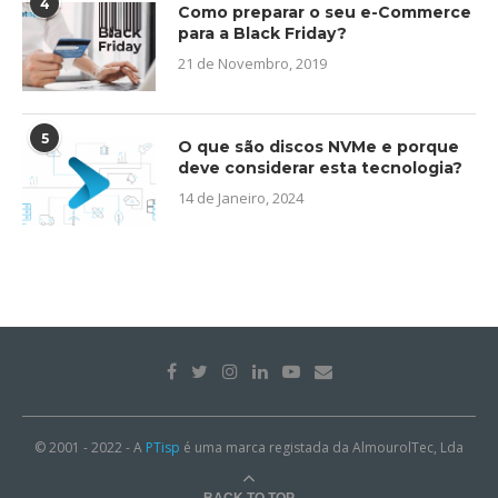
4
Como preparar o seu e-Commerce
para a Black Friday?
21 de Novembro, 2019
5
O que são discos NVMe e porque
deve considerar esta tecnologia?
14 de Janeiro, 2024
© 2001 - 2022 - A
PTisp
é uma marca registada da AlmourolTec, Lda