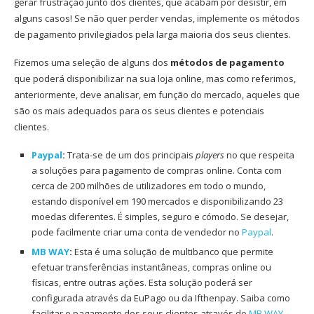
gerar frustração junto dos clientes, que acabam por desistir, em
alguns casos! Se não quer perder vendas, implemente os métodos
de pagamento privilegiados pela larga maioria dos seus clientes.
Fizemos uma seleção de alguns dos
métodos de pagamento
que poderá disponibilizar na sua loja online, mas como referimos,
anteriormente, deve analisar, em função do mercado, aqueles que
são os mais adequados para os seus clientes e potenciais
clientes.
Paypal
:
Trata-se de um dos principais
players
no que respeita
a soluções para pagamento de compras online. Conta com
cerca de 200 milhões de utilizadores em todo o mundo,
estando disponível em 190 mercados e disponibilizando 23
moedas diferentes. É simples, seguro e cómodo. Se desejar,
pode facilmente criar uma conta de vendedor no
Paypal
.
MB WAY
:
Esta é uma solução de multibanco que permite
efetuar transferências instantâneas, compras online ou
físicas, entre outras ações. Esta solução poderá ser
configurada através da EuPago ou da Ifthenpay. Saiba como
facilitar o pagamento dos seus clientes através do
MB WAY
.