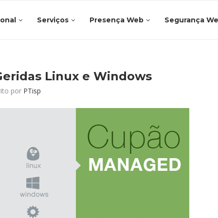
ional
Serviços
Presença Web
Segurança W
Geridas Linux e Windows
rito por
PTisp