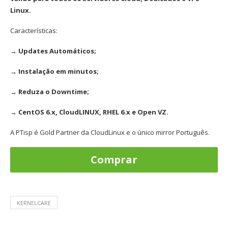
Linux.
Características:
→ Updates Automáticos;
→ Instalação em minutos;
→ Reduza o Downtime;
→ CentOS 6.x, CloudLINUX, RHEL 6.x e Open VZ.
A PTisp é Gold Partner da CloudLinux e o único mirror Português.
Comprar
KERNELCARE