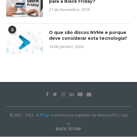
para a Black Friday?
21 de Novembro, 2019
5
O que são discos NVMe e porque
deve considerar esta tecnologia?
14 de Janeiro, 2024
© 2001 - 2022 - A
PTisp
é uma marca registada da AlmourolTec, Lda
BACK TO TOP