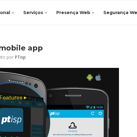
ional
Serviços
Presença Web
Segurança W
 mobile app
rito por
PTisp