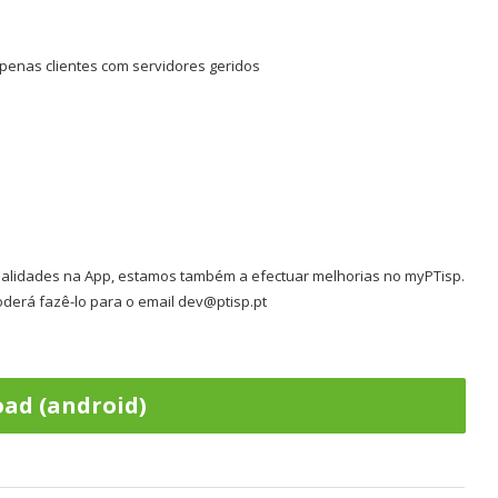
penas clientes com servidores geridos
alidades na App, estamos também a efectuar melhorias no myPTisp.
derá fazê-lo para o email dev@ptisp.pt
ad (android)