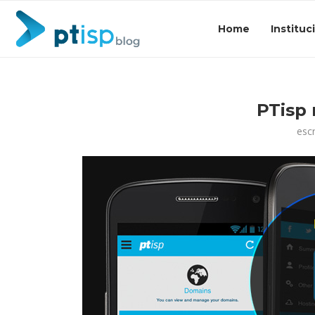
Home
Instituc
PTisp
esc