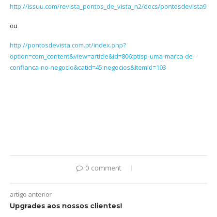
http://issuu.com/revista_pontos_de_vista_n2/docs/pontosdevista9
ou
http://pontosdevista.com.pt/index.php?
option=com_content&view=article&id=806:ptisp-uma-marca-de-
confianca-no-negocio&catid=45:negocios&Itemid=103
0 comment
artigo anterior
Upgrades aos nossos clientes!