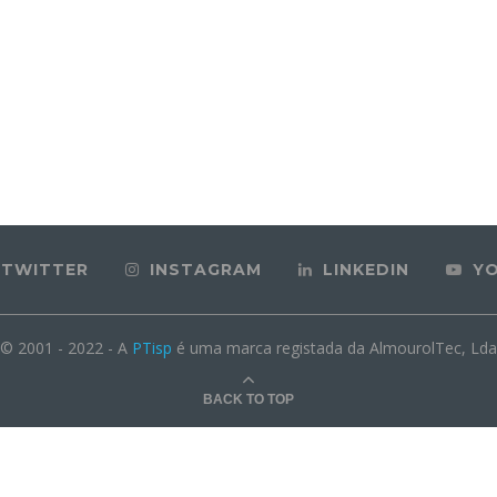
TWITTER
INSTAGRAM
LINKEDIN
Y
© 2001 - 2022 - A
PTisp
é uma marca registada da AlmourolTec, Lda
BACK TO TOP