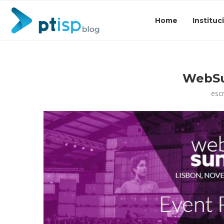
Home
Instituc
WebSu
esc