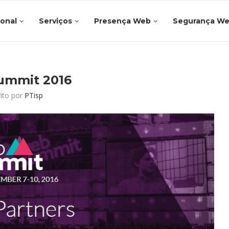
ional
Serviços
Presença Web
Segurança W
mmit 2016
rito por
PTisp