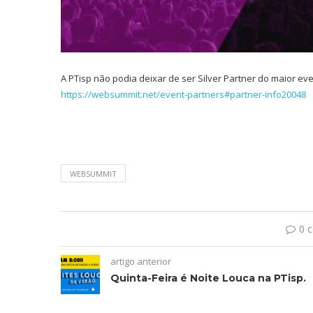
A PTisp não podia deixar de ser Silver Partner do maior ev
https://websummit.net/event-partners#partner-info20048
WEBSUMMIT
0 
artigo anterior
Quinta-Feira é Noite Louca na PTisp.